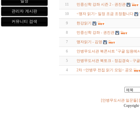
일정
11
민중신학 강좌 시즌 2 - 권진관
관리자 게시판
10
<맹자 읽기> 일정 조금 조정합니다
커뮤니티 검색
9
한강읽기
8
민중신학 강좌 - 권진관
7
맹자읽기 - 김영
6
안병무도서관 북콘서트 "구글 임원에
5
안병무도서관 북토크 - 정김경숙 - 구
4
2차 <안병무 전집 읽기 모임> 공모
[안병무도서관 일꾼들]
Copyri