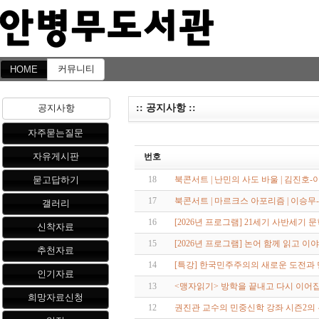
커뮤니티
HOME
:: 공지사항 ::
공지사항
자주묻는질문
자유게시판
번호
18
북콘서트 | 난민의 사도 바울 | 김진호-
묻고답하기
17
북콘서트 | 마르크스 아포리즘 | 이승무
갤러리
16
[2026년 프로그램] 21세기 사반세기 
신착자료
15
[2026년 프로그램] 논어 함께 읽고 이
추천자료
14
[특강] 한국민주주의의 새로운 도전과 
인기자료
13
<맹자읽기> 방학을 끝내고 다시 이어
희망자료신청
12
권진관 교수의 민중신학 강좌 시즌2의